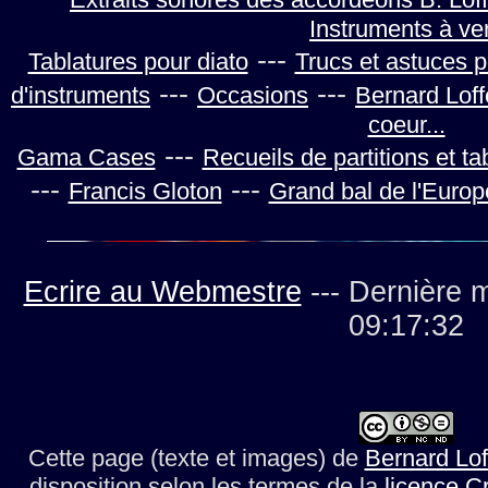
Instruments à ve
---
Tablatures pour diato
Trucs et astuces 
---
---
d'instruments
Occasions
Bernard Loff
coeur...
---
Gama Cases
Recueils de partitions et ta
---
---
Francis Gloton
Grand bal de l'Europ
Ecrire au Webmestre
--- Dernière m
09:17:32
Cette page (texte et images)
de
Bernard Lof
disposition selon les termes de la
licence C