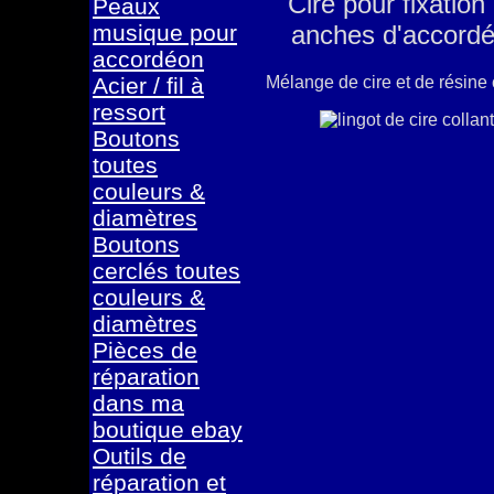
Cire pour fixation
Peaux
musique pour
anches d'accordé
accordéon
Mélange de cire et de résine 
Acier / fil à
ressort
Boutons
toutes
couleurs &
diamètres
Boutons
cerclés toutes
couleurs &
diamètres
Pièces de
réparation
dans ma
boutique ebay
Outils de
réparation et