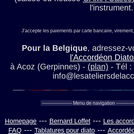
l'instrument.
J'accepte les paiements par carte bancaire, viremen
Pour la Belgique
, adressez-
l'Accordéon Diat
à Acoz (Gerpinnes) -
(plan)
- Tél :
info@lesateliersdelac
---
---
Homepage
Bernard Loffet
Les accord
---
---
FAQ
Tablatures pour diato
Accordéo