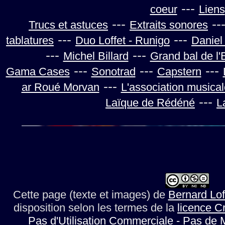
---
coeur
Liens
---
--
Trucs et astuces
Extraits sonores
---
---
tablatures
Duo Loffet - Runigo
Daniel
---
---
Michel Billard
Grand bal de l
---
---
---
Gama Cases
Sonotrad
Capstern
---
ar Roué Morvan
L'association musica
---
Laïque de Rédéné
L
Cette page (texte et images)
de
Bernard Lof
disposition selon les termes de la
licence C
Pas d'Utilisation Commerciale - Pas de 