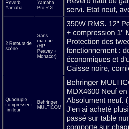
Reverb haut de ga
Reverb.
Yamaha
Yamaha
Pro R 3
servi. Etat neuf, a
350W RMS. 12" Pe
+ compression 1"
Sans
Protection des twee
marque
2 Retours de
(HP
scène
fonctionnement : d
Peavey +
Monacor)
économiques et d'
Caisse noire, corni
Behringer MULTI
MDX4600 Neuf en c
Absolument neuf. (
Quadruple
Behringer
compresseur
MULTICOM
J'en ai acheté plusi
limiteur
passé sur table nu
comporte sur chaqu