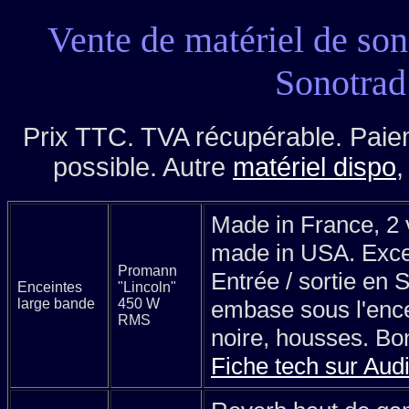
Vente de matériel de son
Sonotrad
Prix TTC. TVA récupérable. Paiem
possible. Autre
matériel dispo
,
Made in France, 2
made in USA. Excel
Promann
Entrée / sortie en
Enceintes
"Lincoln"
large bande
450 W
embase sous l'ence
RMS
noire, housses. Bon
Fiche tech sur Aud