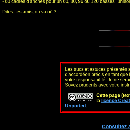
- 60 cadres d'anches pour un 60, 80, 96 ou 120 basses "unison
Dites, les amis, on va où ?
Les trucs et astuces présentés s
d'accordéon précis en tant que l
votre responsabilité. Je ne se
Soyez prudents avec votre inst
Cette page (tex
la
licence Creat
Unported
.
Consultez 