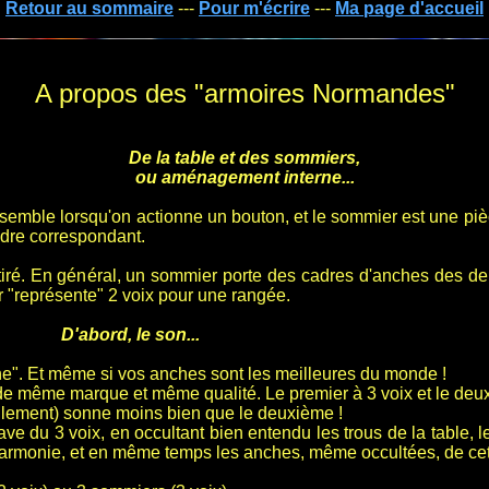
Retour au sommaire
---
Pour m'écrire
---
Ma page d'accueil
A propos des "armoires Normandes"
De la table et des sommiers,
ou aménagement interne...
mble lorsqu'on actionne un bouton, et le sommier est une pièce 
cadre correspondant.
 tiré. En général, un sommier porte des cadres d'anches des de
 "représente" 2 voix pour une rangée.
D'abord, le son...
nne". Et même si vos anches sont les meilleures du monde !
de même marque et même qualité. Le premier à 3 voix et le deu
eulement) sonne moins bien que le deuxième !
 grave du 3 voix, en occultant bien entendu les trous de la table,
 d'harmonie, et en même temps les anches, même occultées, de ce