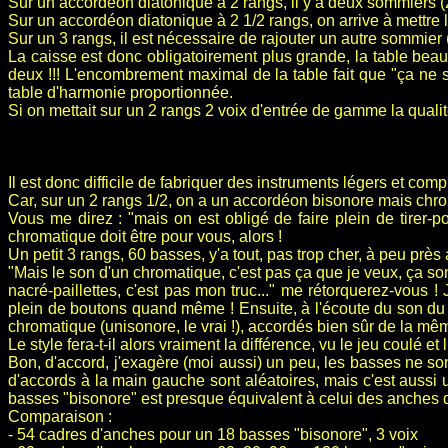
Sur un accordéon diatonique à 2 rangs, il y a deux sommiers (2
Sur un accordéon diatonique à 2 1/2 rangs, on arrive à mettre
Sur un 3 rangs, il est nécessaire de rajouter un autre sommier
La caisse est donc obligatoirement plus grande, la table beau
deux !!! L'encombrement maximal de la table fait que "ça ne
table d'harmonie proportionnée.
Si on mettait sur un 2 rangs 2 voix d'entrée de gamme la qualit
Il est donc difficile de fabriquer des instruments légers et com
Car, sur un 2 rangs 1/2, on a un accordéon bisonore mais chrom
Vous me direz : "mais on est obligé de faire plein de tirer-po
chromatique doit être pour vous, alors !
Un petit 3 rangs, 60 basses, y'a tout, pas trop cher, à peu près
"Mais le son d'un chromatique, c'est pas ça que je veux, ça so
nacré-paillettes, c'est pas mon truc..." me rétorquerez-vous !
plein de boutons quand même ! Ensuite, à l'écoute du son du c
chromatique (unisonore, le vrai !), accordés bien sûr de la mêm
Le style fera-t-il alors vraiment la différence, vu le jeu coulé e
Bon, d'accord, j'exagère (moi aussi) un peu, les basses ne 
d'accords à la main gauche sont aléatoires, mais c'est aus
basses "bisonore" est presque équivalent à celui des anches 
Comparaison :
- 54 cadres d'anches pour un 18 basses "bisonore", 3 voix