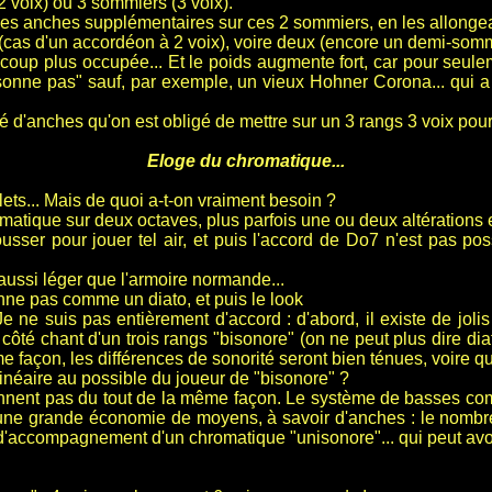
 voix) ou 3 sommiers (3 voix).
 les anches supplémentaires sur ces 2 sommiers, en les allongea
 (cas d'un accordéon à 2 voix), voire deux (encore un demi-sommi
coup plus occupée... Et le poids augmente fort, car pour seule
 sonne pas" sauf, par exemple, un vieux Hohner Corona... qui a
é d'anches qu'on est obligé de mettre sur un 3 rangs 3 voix pour
Eloge du chromatique...
plets... Mais de quoi a-t-on vraiment besoin ?
atique sur deux octaves, plus parfois une ou deux altérations en
usser pour jouer tel air, et puis l'accord de Do7 n'est pas pos
 aussi léger que l'armoire normande...
nne pas comme un diato, et puis le look
 Je ne suis pas entièrement d'accord : d'abord, il existe de jo
ôté chant d'un trois rangs "bisonore" (on ne peut plus dire diat
e façon, les différences de sonorité seront bien ténues, voire qu
t linéaire au possible du joueur de "bisonore" ?
sonnent pas du tout de la même façon. Le système de basses c
si une grande économie de moyens, à savoir d'anches : le nom
d'accompagnement d'un chromatique "unisonore"... qui peut avo