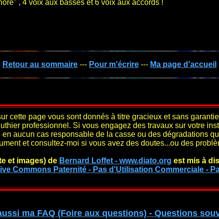
ore" , 4 voix aux basses et 6 voix aux accords !
Retour au sommaire
---
Pour m'écrire
---
Ma page d'accueil
ur cette page vous sont donnés à titre gracieux et sans garantie.
uthier professionnel. Si vous engagez des travaux sur votre inst
rai en aucun cas responsable de la casse ou des dégradations q
rument et consultez-moi si vous avez des doutes...ou des probl
te et images)
de
Bernard Loffet - www.diato.org
est mis à di
ive Commons Paternité - Pas d'Utilisation Commerciale - Pa
aussi ma FAQ (Foire aux questions) - Questions sou