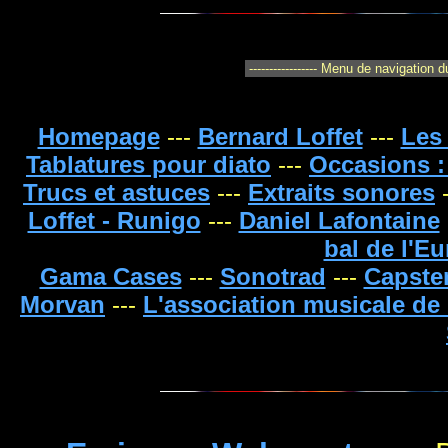
Homepage
---
Bernard Loffet
---
Les
Tablatures pour diato
---
Occasions :
Trucs et astuces
---
Extraits sonores
-
Loffet - Runigo
---
Daniel Lafontaine
bal de l'E
Gama Cases
---
Sonotrad
---
Capste
Morvan
---
L'association musicale d