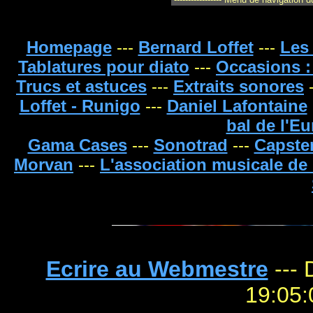
Homepage
---
Bernard Loffet
---
Les
Tablatures pour diato
---
Occasions :
Trucs et astuces
---
Extraits sonores
-
Loffet - Runigo
---
Daniel Lafontaine
bal de l'E
Gama Cases
---
Sonotrad
---
Capste
Morvan
---
L'association musicale d
Ecrire au Webmestre
--- 
19: