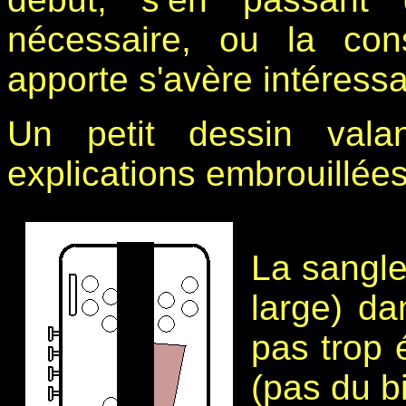
nécessaire, ou la cons
apporte s'avère intéressa
Un petit dessin val
explications embrouillées
La sangle
large) da
pas trop 
(pas du bi