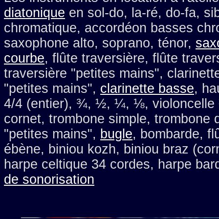
diatonique
en sol-do, la-ré, do-fa, s
chromatique, accordéon basses chr
saxophone alto, soprano, ténor,
sax
courbe
, flûte traversière, flûte trave
traversière "petites mains", clarinette
"petites mains",
clarinette basse
, ha
4/4 (entier), ¾, ½, ¼, ⅛, violoncelle
cornet, trombone simple, trombone 
"petites mains",
bugle
, bombarde, flû
ébène, biniou kozh, biniou braz (co
harpe celtique 34 cordes, harpe bard
de sonorisation