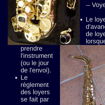
-- Voy
Le loy
d'avan
de loy
lorsqu
prendre
l'instrument
(ou le jour
de l'envoi).
Le
règlement
des loyers
se fait par