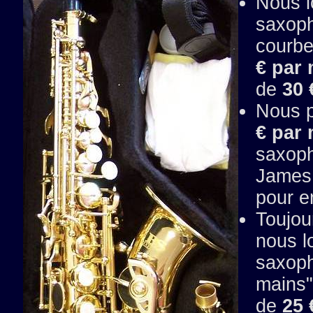
Nous l
saxop
courbe
€ par
de
30 
Nous 
€ par
saxoph
James 
pour e
Toujou
nous l
saxoph
mains"
de
25 